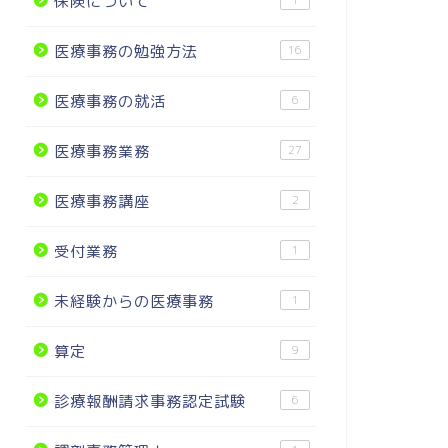
保険について
医療事務の勉強方法
16
レセプト作成の練習～初診料・再診
医療事務
医療事務の就活
6
料
方から資
医療事務業務
27
2018年12月2日
医療事務講座
2
医療事務の勉強方法
おすすめアイテ
受付業務
1
未経験からの医療事務
1
算定
9
診療報酬請求事務認定試験
6
診療報酬
去問が発