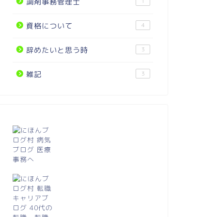
調剤事務管理士
1
パソコンが苦手、医療事務員になれ
こう！
るか不安な人へ
資格について
4
2018年6月11日
辞めたいと思う時
3
医療事務の勉強方法
医療事務の勉強
雑記
3
特定疾患処方管理加算1,2
機能強化
2018年6月3日