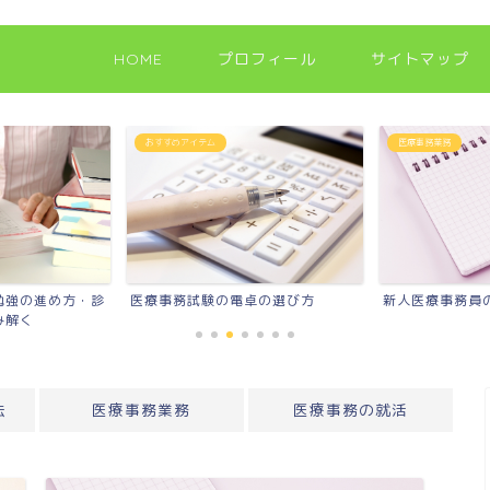
HOME
プロフィール
サイトマップ
おすすめアイテム
医療事務業務
勉強の進め方・診
医療事務試験の電卓の選び方
新人医療事務員
み解く
法
医療事務業務
医療事務の就活