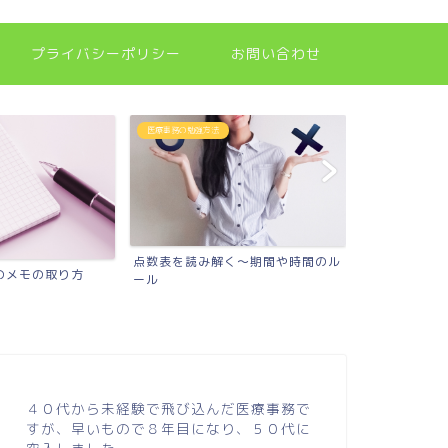
プライバシーポリシー
お問い合わせ
医療事務の勉強方法
医療事務の勉強方
点数表を読み解く～期間や時間のル
のメモの取り方
40代医療事
ール
４０代から未経験で飛び込んだ医療事務で
すが、早いもので８年目になり、５０代に