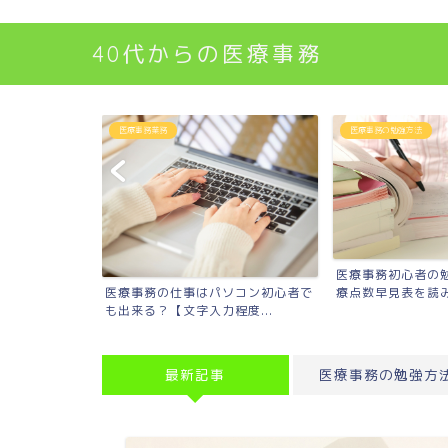
40代からの医療事務
医療事務業務
医療事務の勉強方法
療事務員になれ
医療事務初心者の
医療事務の仕事はパソコン初心者で
療点数早見表を読
も出来る？【文字入力程度...
最新記事
医療事務の勉強方