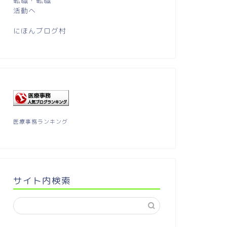
にほんブログ村
医療事務の勉強方法
医療事務の勉強
医療事務ランキング
医療事務の勉強～特定保険医療材料
医療事務
とは
こと
サイト内検索
2018年4月7日
next