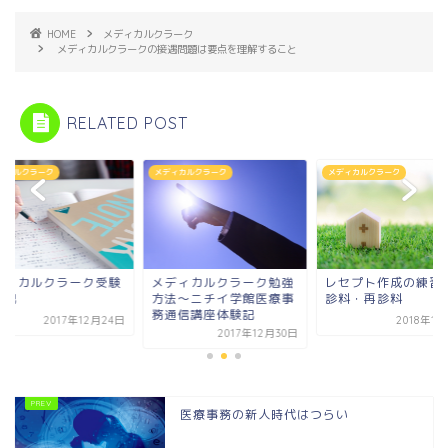
HOME
メディカルクラーク
メディカルクラークの接遇問題は要点を理解すること
RELATED POST
ィカルクラーク
メディカルクラーク
メディカルクラーク
ディカルクラーク受験
メディカルクラーク勉強
レセプト作成の練習
験記
方法～ニチイ学館医療事
診料・再診料
務通信講座体験記
2017年12月24日
2018年1
2017年12月30日
医療事務の新人時代はつらい