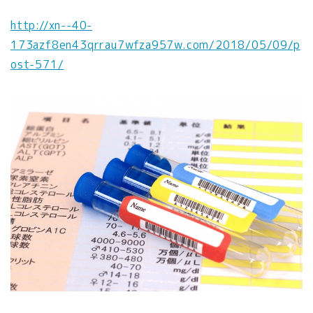
http://xn--40-
173azf8en43qrrau7wfza957w.com/2018/05/09/p
ost-571/