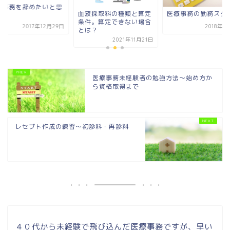
療事務を辞めたいと思
血液採取料の種類と算定
医療事務の勤務スタ
時
条件。算定できない場合
2017年12月29日
2018年1
とは？
2021年11月21日
医療事務未経験者の勉強方法～始め方か
ら資格取得まで
レセプト作成の練習～初診料・再診料
４０代から未経験で飛び込んだ医療事務ですが、早い