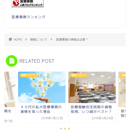
医療事務ランキング
HOME
資格について
医療事務の資格は必要？
RELATED POST
について
資格について
資格について
０代の私が医療事務の
診療報酬改定時期の資格
独学で医療事務の資
格を取った理由
取得、いつ頃がベスト？
取得できるか。
2018年1月22日
2018年1月24日
2018年1