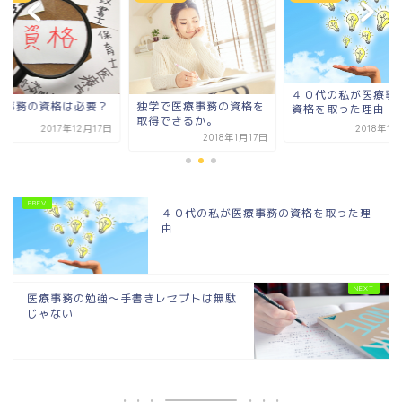
４０代の私が医療事
療事務の資格は必要？
独学で医療事務の資格を
資格を取った理由
取得できるか。
2017年12月17日
2018年1
2018年1月17日
４０代の私が医療事務の資格を取った理
由
医療事務の勉強～手書きレセプトは無駄
じゃない