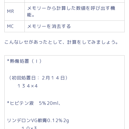
メモリーから計算した数値を呼び出す機
MR
能。
MC
メモリーを消去する
こんなレセがあったとして、計算をしてみましょう。
*熱傷処置（Ⅰ）
（初回処置日：２月１４日）
１３４×４
*ヒビテン液 5％20ml、
リンデロンVG軟膏0.12％2g
１０×３