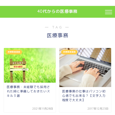
40代からの医療事務
― TAG ―
医療事務
医療事務業務
医療事務業務
医療事務・未経験でも採用さ
医療事務の仕事はパソコン初
れた時に準備しておきたいス
心者でも出来る？【文字入力
キル３選
程度で大丈夫】
2021年11月28日
2017年12月23日