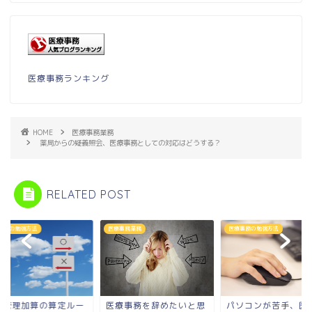
医療事務ランキング
HOME
医療事務業務
薬局からの疑義照会、医療事務としての対応はどうする？
RELATED POST
事務業務
医療事務の勉強方法
医療事務の勉強方法
療事務を辞めたいと思
パソコンが苦手、医療事
外来管理加算の算定