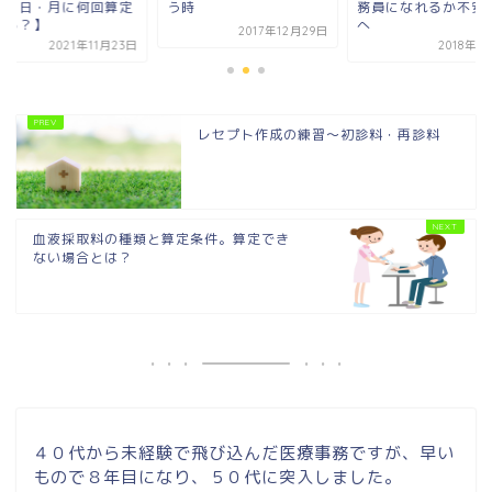
時
務員になれるか不安な人
ル【１日・月に何回
へ
できる？】
2017年12月29日
2018年6月11日
2021年11
レセプト作成の練習～初診料・再診料
血液採取料の種類と算定条件。算定でき
ない場合とは？
４０代から未経験で飛び込んだ医療事務ですが、早い
もので８年目になり、５０代に突入しました。