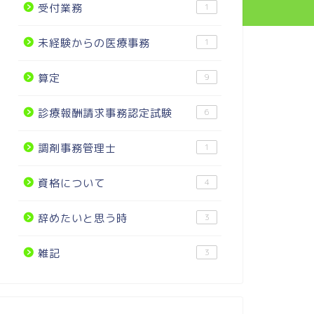
受付業務
1
未経験からの医療事務
1
算定
9
診療報酬請求事務認定試験
6
調剤事務管理士
1
資格について
4
辞めたいと思う時
3
雑記
3