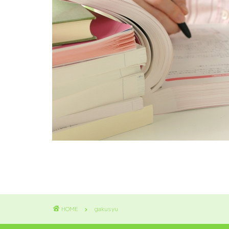
HOME
gakusyu