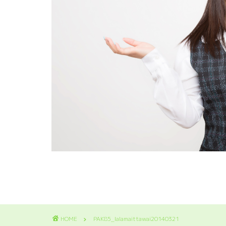
HOME
PAK85_lalamaittawai20140321