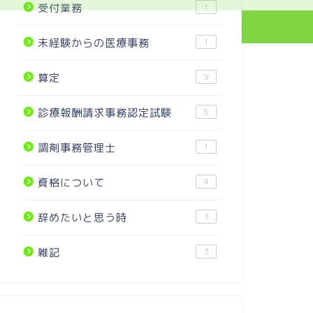
受付業務
1
未経験からの医療事務
1
算定
9
診療報酬請求事務認定試験
6
調剤事務管理士
1
資格について
4
辞めたいと思う時
3
雑記
3