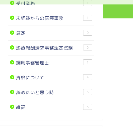
受付業務
1
未経験からの医療事務
1
算定
9
診療報酬請求事務認定試験
6
調剤事務管理士
1
資格について
4
辞めたいと思う時
3
雑記
3