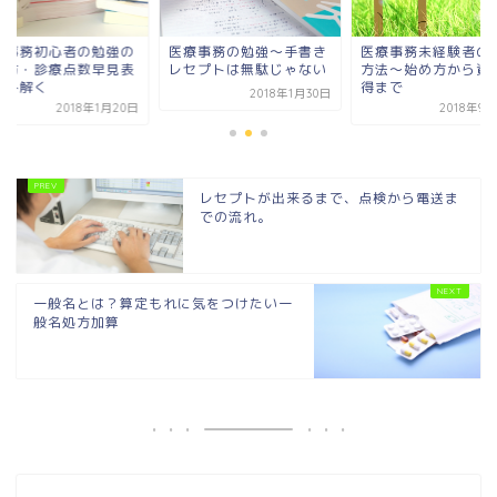
療事務初心者の勉強の
医療事務の勉強～手書き
医療事務未経験者の
め方・診療点数早見表
レセプトは無駄じゃない
方法～始め方から資
読み解く
得まで
2018年1月30日
2018年1月20日
2018年9
レセプトが出来るまで、点検から電送ま
での流れ。
一般名とは？算定もれに気をつけたい一
般名処方加算